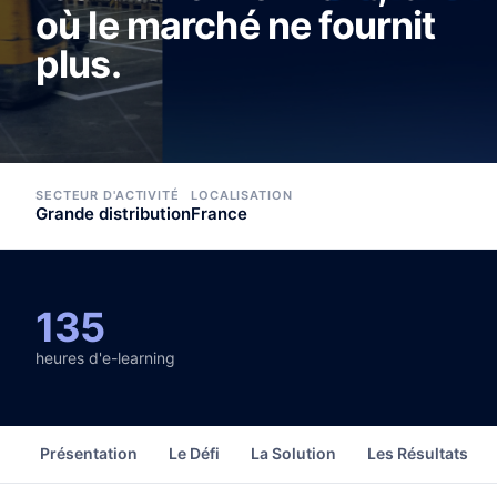
où le marché ne fournit
plus.
SECTEUR D'ACTIVITÉ
LOCALISATION
Grande distribution
France
135
heures d'e-learning
Présentation
Le Défi
La Solution
Les Résultats