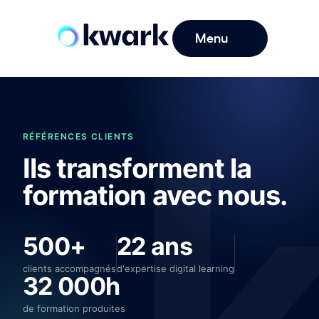
Menu
RÉFÉRENCES CLIENTS
Ils transforment la
formation avec nous.
500+
22 ans
clients accompagnés
d'expertise digital learning
32 000h
de formation produites