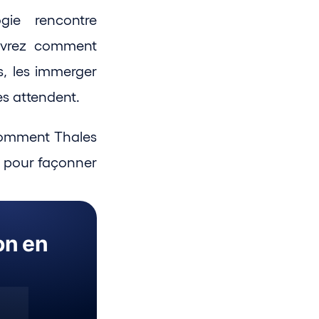
ie rencontre 
uvrez comment 
, les immerger 
les attendent.
Comment Thales 
e pour façonner 
on en