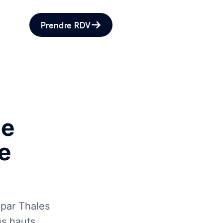
Prendre RDV
ne
e
 par Thales
us hauts