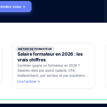
rendez-vous
→
MÉTIER DE FORMATEUR
4 août 2026
Salaire formateur en 2026 : les
vrais chiffres
Combien gagne un formateur en 2026 ?
Salaires réels par statut (salarié, CFA,
indépendant), par secteur et par expérience,
et les leviers pour progresser.
Lire l'article →