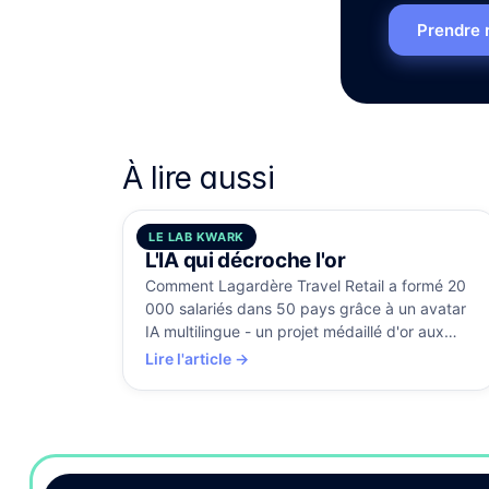
Prendre 
À lire aussi
LE LAB KWARK
5 août 2026
L'IA qui décroche l'or
Comment Lagardère Travel Retail a formé 20
000 salariés dans 50 pays grâce à un avatar
IA multilingue - un projet médaillé d'or aux
Brandon Hall Awards.
Lire l'article →