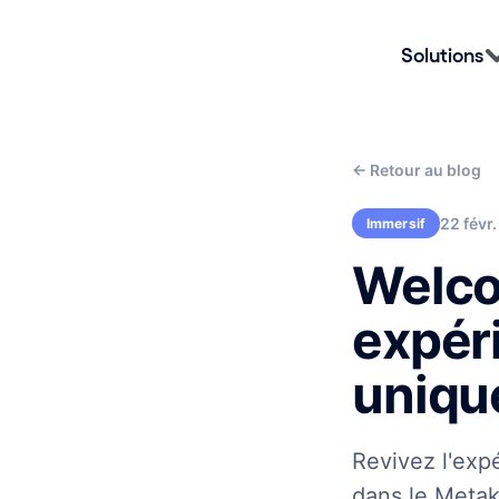
Solutions
←
Retour au blog
22 févr
Immersif
Welco
expér
uniqu
Revivez l'exp
dans le Metak