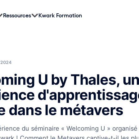
Ressources
Kwark Formation
. 2024
ming U by Thales, u
ience d'apprentissag
e dans le métavers
érience du séminaire « Welcoming U » organisé
wark ! Comment le Metavers captive-t-il les pl