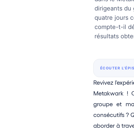
dirigeants du
quatre jours 
compte-t-il d
résultats obt
ÉCOUTER L'ÉPI
Revivez l'expé
Metakwark ! C
groupe et mai
consécutifs ? Q
aborder à trave