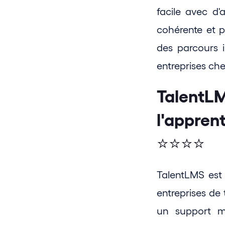
facile avec d'
cohérente et pr
des parcours in
entreprises ch
TalentLM
l'apprent
⭐⭐⭐⭐
TalentLMS est 
entreprises de t
un support mu