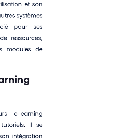
isation et son 
utres systèmes 
cié pour ses 
de ressources, 
es modules de 
arning 
s e-learning 
toriels. Il se 
on intégration 