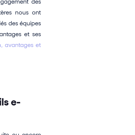
engagement des 
tères nous ont 
iés des équipes 
antages et ses 
n, avantages et 
ls e-
uite ou encore 