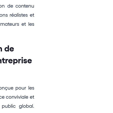
ion de contenu 
ns réalistes et 
rmateurs et les 
 de 
treprise 
onçue pour les 
ce conviviale et 
ublic global. 