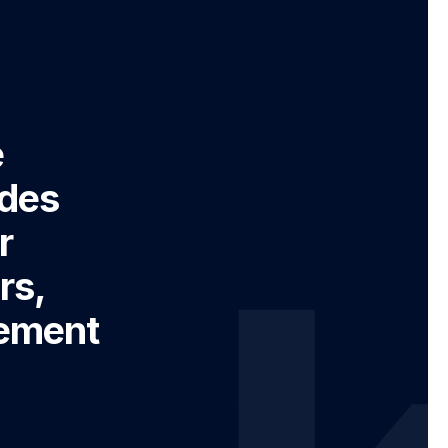
e
 des
r
rs,
rement