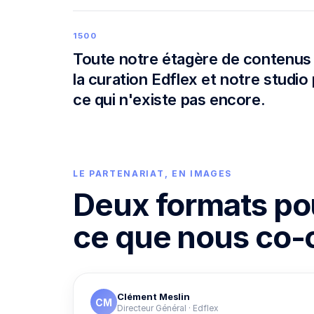
accèdent
désormais
1500
aux
Toute notre étagère de contenus
1
la curation Edflex et notre studio
500
compétences
ce qui n'existe pas encore.
métiers
de
Kwark,
…
LE PARTENARIAT, EN IMAGES
»
Deux formats p
Témoignage
face
ce que nous co-
caméra
·
Clément
Meslin
Clément Meslin
PAROLE DE
1
CM
PARTENAIRE
MIN
Directeur Général · Edflex