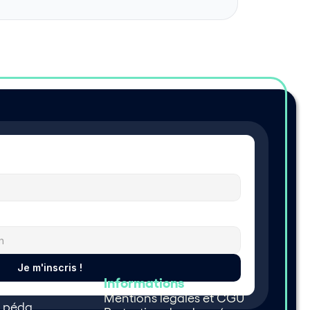
Je m'inscris !
Informations
Mentions légales et CGU
e péda