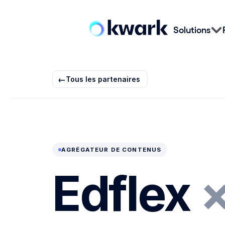
Solutions
←
Tous les partenaires
AGRÉGATEUR DE CONTENUS
«
Edflex
Les
entreprises
clientes
d'Edflex