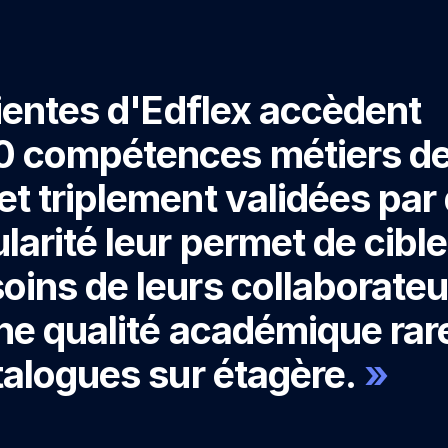
lientes d'Edflex accèdent
0 compétences métiers d
et triplement validées par
larité leur permet de cible
oins de leurs collaborateu
une qualité académique ra
talogues sur étagère.
»