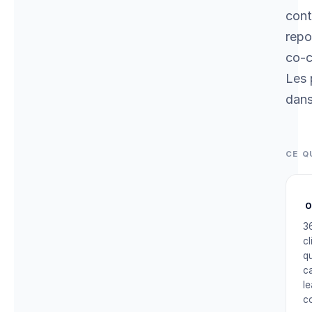
cont
repo
co-c
Les 
dans
CE Q
0
3
cl
qu
c
le
c