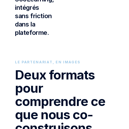
intégrés
«
sans friction
Quand
dans la
un
client
plateforme.
360Learning
a
besoin
d'un
Le
LE PARTENARIAT, EN IMAGES
parcours
Lab
Deux formats
de
Kwark
formation
pour
—
complexe,
Épisode
multimodal,
comprendre ce
avec
ancré
360Learning
que nous co-
…
Podcast
»
en
plateau
construisons.
Témoignage
·