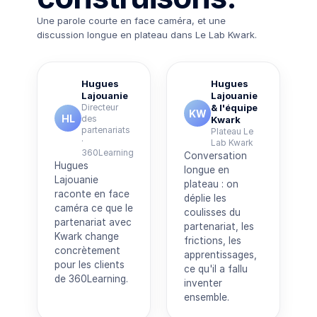
face
co-
caméra
construire
Une parole courte en face caméra, et une
·
un
Hugues
partenariat
discussion longue en plateau dans Le Lab Kwark.
Lajouanie
EdTech
Hugues
Hugues
PAROLE DE
LE LAB
1
26
PARTENAIRE
KWARK ·
Lajouanie
Lajouanie
MIN
MIN
PODCAST
Directeur
& l'équipe
KW
HL
des
Kwark
partenariats
Plateau Le
·
Lab Kwark
360Learning
Conversation
Hugues
longue en
Lajouanie
plateau : on
raconte en face
déplie les
caméra ce que le
coulisses du
partenariat avec
partenariat, les
Kwark change
frictions, les
concrètement
apprentissages,
pour les clients
ce qu'il a fallu
de 360Learning.
inventer
ensemble.