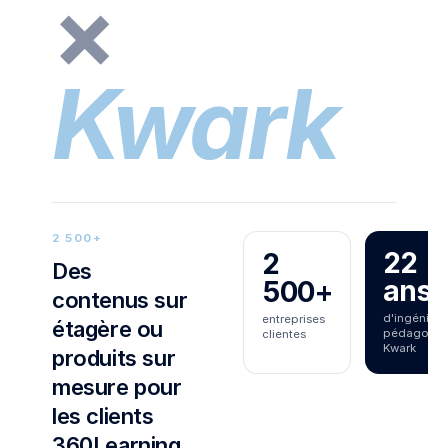
×
Kwark
2 500+
22
2
Des
ans
500+
contenus sur
d'ingénieri
entreprises
étagère ou
pédagogiq
clientes
Kwark
produits sur
mesure pour
les clients
360Learning,