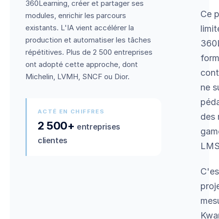
360Learning, créer et partager ses
Ce p
modules, enrichir les parcours
existants. L'IA vient accélérer la
limi
production et automatiser les tâches
360L
répétitives. Plus de 2 500 entreprises
form
ont adopté cette approche, dont
cont
Michelin, LVMH, SNCF ou Dior.
ne s
péda
ACTÉ EN CHIFFRES
des 
2 500+
entreprises
game
clientes
LMS
C'es
proj
mesu
Kwar