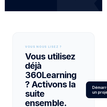
VOUS NOUS LISEZ ?
Vous utilisez
déjà
360Learning
? Activons la
Démarr
suite
un proj
ensemble.