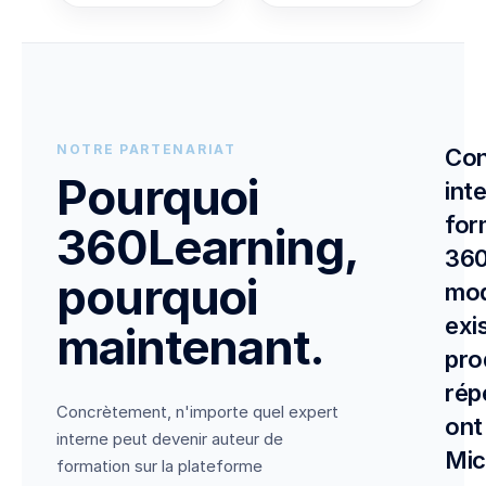
NOTRE PARTENARIAT
Con
Pourquoi
int
for
360Learning,
360
pourquoi
mod
exi
maintenant.
pro
rép
Concrètement, n'importe quel expert
ont
interne peut devenir auteur de
Mic
formation sur la plateforme