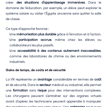
créer 
des situations d’apprentissage immersives
. Dans le 
domaine de l’éducation, par exemple, un élève peut explorer le 
système solaire ou visiter l’Égypte ancienne sans quitter la salle 
de classe.
Ce type d’approche favorise :
Une 
mémorisation plus durable
 grâce à l’émotion et à l’action.
Une 
participation accrue
, même chez les élèves ou 
collaborateurs les plus passifs.
Une 
accessibilité à des contenus autrement inaccessibles
, 
comme des laboratoires de chimie ou des environnements 
industriels.
Gains de temps, de coûts et de sécurité
La VR représente un 
avantage
 considérable en termes de 
coût
et de sécurité. Dans le 
secteur
 médical ou industriel, elle permet 
une 
formation
 sans 
risque
 pour des interventions complexes. 
Les chirurgiens peuvent s’entraîner sur des organes virtuels 
avant d’opérer, les techniciens peuvent apprendre à manipuler 
des machines coûteuses sans risque. Une 
entreprise
 peut aussi 