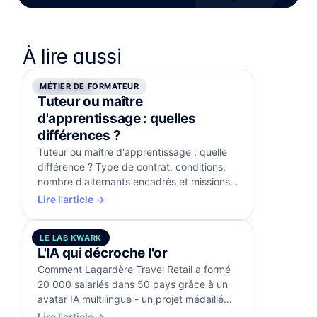
À lire aussi
MÉTIER DE FORMATEUR
6 août 2026
Tuteur ou maître
d'apprentissage : quelles
différences ?
Tuteur ou maître d'apprentissage : quelle
différence ? Type de contrat, conditions,
nombre d'alternants encadrés et missions
comparés, avec la certification RS5515.
Lire l'article →
LE LAB KWARK
5 août 2026
L'IA qui décroche l'or
Comment Lagardère Travel Retail a formé
20 000 salariés dans 50 pays grâce à un
avatar IA multilingue - un projet médaillé
d'or aux Brandon Hall Awards.
Lire l'article →