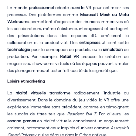
Le monde 
professionnel
 adopte aussi la VR pour optimiser ses 
processus. Des plateformes comme
 Microsoft Mesh ou Meta 
Workrooms
 permettent d’organiser des réunions immersives où 
les collaborateurs, même à distance, interagissent et partagent 
des présentations dans des espaces 3D, améliorant la 
collaboration et la productivité. Des 
entreprises
 utilisent cette 
technologie
 pour la conception de produits, ou la 
simulation
 de 
production. Par exemple, 
Retail VR 
propose la création de 
magasins ou showrooms virtuels où les équipes peuvent simuler 
des planogrammes, et tester l’efficacité de la signalétique.
Loisirs et marketing
La 
réalité virtuelle
 transforme radicalement l'industrie du 
divertissement. Dans le domaine du jeu vidéo, la VR offre une 
expérience immersive sans précédent, comme en témoignent 
les succès de titres tels que 
Resident Evil 7
. Par ailleurs, les 
escape games
 en réalité virtuelle connaissent un engouement 
croissant, notamment ceux inspirés d’univers comme 
Assassin’s 
Creed Odyssey
, qui se déroule dans la Grèce antique.