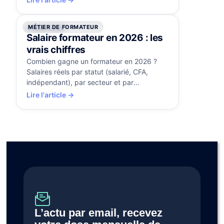
MÉTIER DE FORMATEUR
4 août 2026
Salaire formateur en 2026 : les
vrais chiffres
Combien gagne un formateur en 2026 ?
Salaires réels par statut (salarié, CFA,
indépendant), par secteur et par
expérience, et les leviers pour progresser.
Lire l'article →
L’actu par email, recevez 