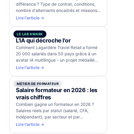
différence ? Type de contrat, conditions,
nombre d'alternants encadrés et missions
comparés, avec la certification RS5515.
Lire l'article →
LE LAB KWARK
5 août 2026
L'IA qui décroche l'or
Comment Lagardère Travel Retail a formé
20 000 salariés dans 50 pays grâce à un
avatar IA multilingue - un projet médaillé
d'or aux Brandon Hall Awards.
Lire l'article →
MÉTIER DE FORMATEUR
4 août 2026
Salaire formateur en 2026 : les
vrais chiffres
Combien gagne un formateur en 2026 ?
Salaires réels par statut (salarié, CFA,
indépendant), par secteur et par
expérience, et les leviers pour progresser.
Lire l'article →