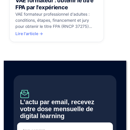
VAE formateur : obtenir le titre
FPA par l'expérience
VAE formateur professionnel d'adultes :
conditions, étapes, financement et jury
pour obtenir le titre FPA (RNCP 37275)
grâce à votre expérience. Guide complet.
Lire l'article →
L’actu par email, recevez 
votre dose mensuelle de 
digital learning 