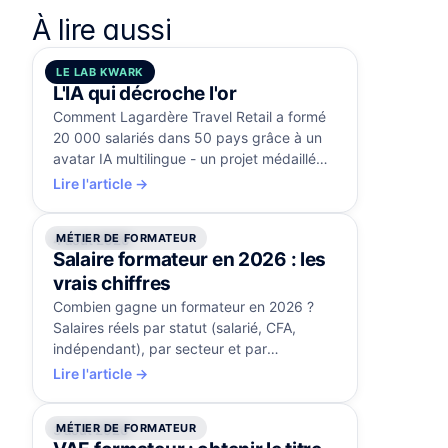
À lire aussi
LE LAB KWARK
5 août 2026
L'IA qui décroche l'or
Comment Lagardère Travel Retail a formé
20 000 salariés dans 50 pays grâce à un
avatar IA multilingue - un projet médaillé
d'or aux Brandon Hall Awards.
Lire l'article →
MÉTIER DE FORMATEUR
4 août 2026
Salaire formateur en 2026 : les
vrais chiffres
Combien gagne un formateur en 2026 ?
Salaires réels par statut (salarié, CFA,
indépendant), par secteur et par
expérience, et les leviers pour progresser.
Lire l'article →
MÉTIER DE FORMATEUR
3 août 2026