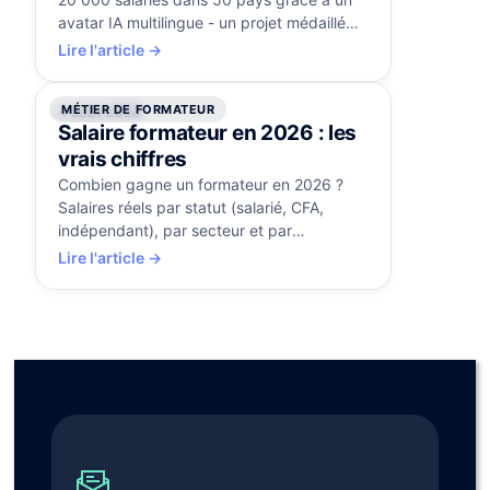
avatar IA multilingue - un projet médaillé
d'or aux Brandon Hall Awards.
Lire l'article →
MÉTIER DE FORMATEUR
4 août 2026
Salaire formateur en 2026 : les
vrais chiffres
Combien gagne un formateur en 2026 ?
Salaires réels par statut (salarié, CFA,
indépendant), par secteur et par
expérience, et les leviers pour progresser.
Lire l'article →