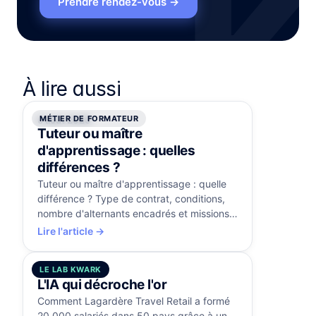
Prendre rendez-vous
→
À lire aussi
MÉTIER DE FORMATEUR
6 août 2026
Tuteur ou maître
d'apprentissage : quelles
différences ?
Tuteur ou maître d'apprentissage : quelle
différence ? Type de contrat, conditions,
nombre d'alternants encadrés et missions
comparés, avec la certification RS5515.
Lire l'article →
LE LAB KWARK
5 août 2026
L'IA qui décroche l'or
Comment Lagardère Travel Retail a formé
20 000 salariés dans 50 pays grâce à un