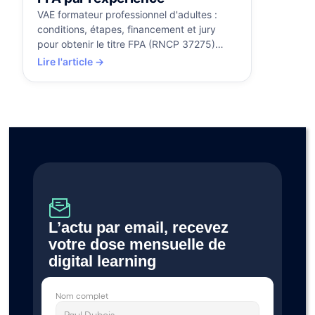
VAE formateur professionnel d'adultes :
conditions, étapes, financement et jury
pour obtenir le titre FPA (RNCP 37275)
grâce à votre expérience. Guide complet.
Lire l'article →
L’actu par email, recevez 
votre dose mensuelle de 
digital learning 
Nom complet