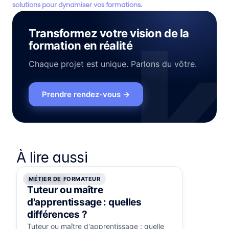
solutions pour dynamiser vos formations.
Transformez votre vision de la
formation en réalité
Chaque projet est unique. Parlons du vôtre.
Prendre rendez-vous
→
À lire aussi
MÉTIER DE FORMATEUR
6 août 2026
Tuteur ou maître
d'apprentissage : quelles
différences ?
Tuteur ou maître d'apprentissage : quelle