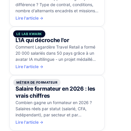
différence ? Type de contrat, conditions,
nombre d'alternants encadrés et missions
comparés, avec la certification RS5515.
Lire l'article →
LE LAB KWARK
5 août 2026
L'IA qui décroche l'or
Comment Lagardère Travel Retail a formé
20 000 salariés dans 50 pays grâce à un
avatar IA multilingue - un projet médaillé
d'or aux Brandon Hall Awards.
Lire l'article →
MÉTIER DE FORMATEUR
4 août 2026
Salaire formateur en 2026 : les
vrais chiffres
Combien gagne un formateur en 2026 ?
Salaires réels par statut (salarié, CFA,
indépendant), par secteur et par
expérience, et les leviers pour progresser.
Lire l'article →