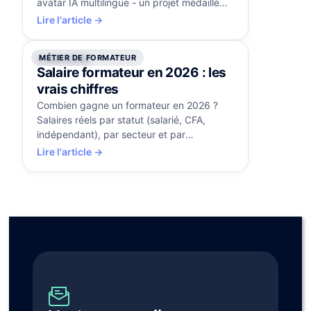
avatar IA multilingue - un projet médaillé
d'or aux Brandon Hall Awards.
Lire l'article →
MÉTIER DE FORMATEUR
4 août 2026
Salaire formateur en 2026 : les
vrais chiffres
Combien gagne un formateur en 2026 ?
Salaires réels par statut (salarié, CFA,
indépendant), par secteur et par
expérience, et les leviers pour progresser.
Lire l'article →