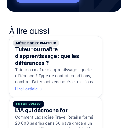
À lire aussi
MÉTIER DE FORMATEUR
6 août 2026
Tuteur ou maître
d'apprentissage : quelles
différences ?
Tuteur ou maître d'apprentissage : quelle
différence ? Type de contrat, conditions,
nombre d'alternants encadrés et missions
comparés, avec la certification RS5515.
Lire l'article →
LE LAB KWARK
5 août 2026
L'IA qui décroche l'or
Comment Lagardère Travel Retail a formé
20 000 salariés dans 50 pays grâce à un