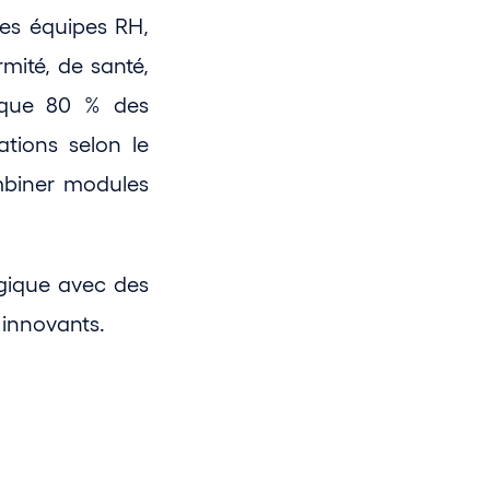
s équipes RH, 
ité, de santé, 
 que 80 % des 
organisations veulent accélérer la digitalisation de leurs formations selon le 
mbiner modules 
gique avec des 
 innovants.