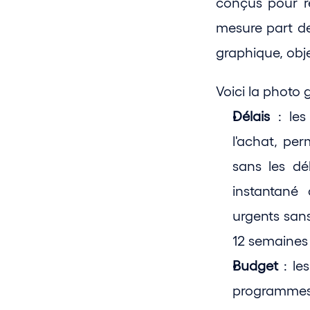
conçus pour ré
mesure part de l
graphique, obje
Voici la photo g
Délais
 : le
l'achat, pe
sans les dé
instantané
urgents san
12 semaines 
Budget
 : l
programmes 