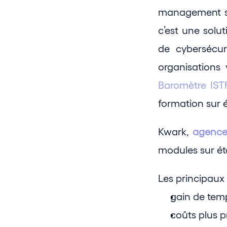
management sy
c’est une solu
de cybersécur
Baromètre ISTF
formation sur 
Kwark, 
agence 
modules sur ét
Les principaux 
gain de tem
coûts plus p