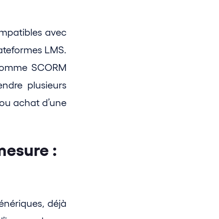
patibles avec 
lateformes LMS. 
s comme SCORM 
ndre plusieurs 
 ou achat d’une 
esure : 
nériques, déjà 