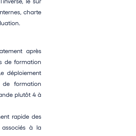
nverse, le sur 
internes, charte 
luation.
atement après 
s de formation 
e déploiement 
de formation 
nde plutôt 4 à 
ent rapide des 
associés à la 