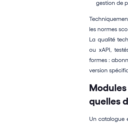
gestion de p
Techniquement
les normes scor
La qualité te
ou xAPI, testé
formes : abonne
version spécifi
Modules 
quelles 
Un catalogue e