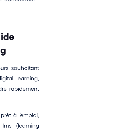
ide 
ng
rs souhaitant 
gital learning, 
re rapidement 
êt à l’emploi, 
ms (learning 