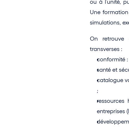
ou à l’unité, 
Une formation 
simulations, ex
On retrouve 
transverses :
conformité :
santé et séc
catalogue va
;
ressources 
entreprises (
développeme