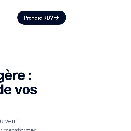
Prendre RDV
ère :
de vos
euvent
r transformer