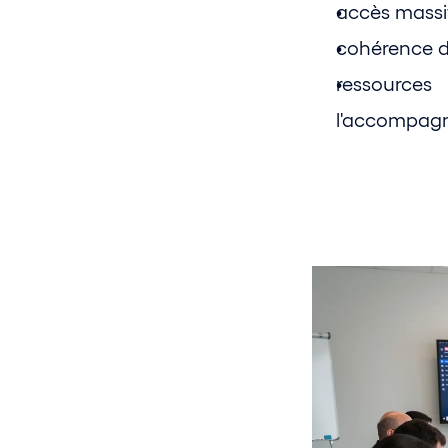
accès massif
cohérence d
ressource
l'accompagn