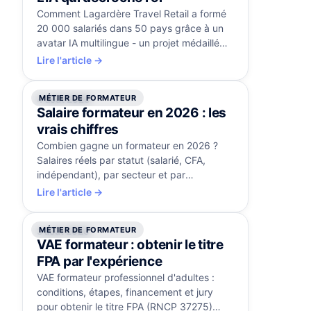
Comment Lagardère Travel Retail a formé
20 000 salariés dans 50 pays grâce à un
avatar IA multilingue - un projet médaillé
d'or aux Brandon Hall Awards.
Lire l'article →
MÉTIER DE FORMATEUR
4 août 2026
Salaire formateur en 2026 : les
vrais chiffres
Combien gagne un formateur en 2026 ?
Salaires réels par statut (salarié, CFA,
indépendant), par secteur et par
expérience, et les leviers pour progresser.
Lire l'article →
MÉTIER DE FORMATEUR
3 août 2026
VAE formateur : obtenir le titre
FPA par l'expérience
VAE formateur professionnel d'adultes :
conditions, étapes, financement et jury
pour obtenir le titre FPA (RNCP 37275)