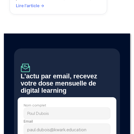
grâce à votre expérience. Guide complet.
Lire l'article →
L’actu par email, recevez 
votre dose mensuelle de 
digital learning 
Nom complet
Email