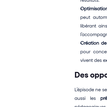
résultats.
Optimisatio
peut automa
libérant ain
l’accompag
Création de
pour concev
vivent des e
Des oppo
L’épisode ne se
aussi les 
pr
pédagogiques 