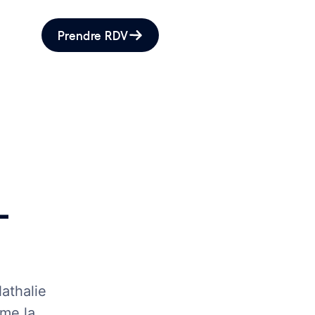
Prendre RDV
–
athalie
rme la