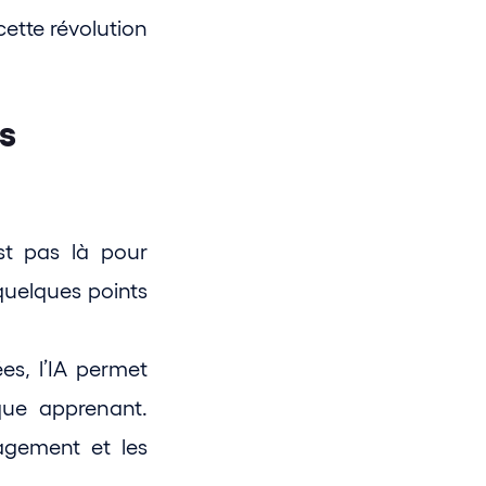
cette révolution 
s 
t pas là pour 
 quelques points 
es, l’IA permet 
ue apprenant. 
gement et les 