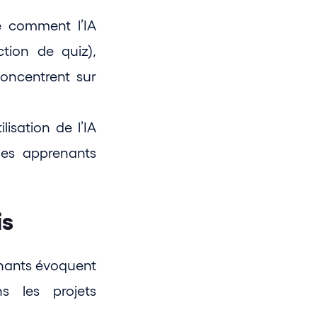
re comment l’IA 
ion de quiz), 
oncentrent sur 
lisation de l’IA 
les apprenants 
is
enants évoquent 
s les projets 