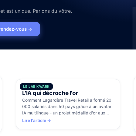
t est unique. Parlons du vôtre.
rendez-vous
→
LE LAB KWARK
5 août 2026
L'IA qui décroche l'or
Comment Lagardère Travel Retail a formé 20
000 salariés dans 50 pays grâce à un avatar
IA multilingue - un projet médaillé d'or aux
Brandon Hall Awards.
Lire l'article →