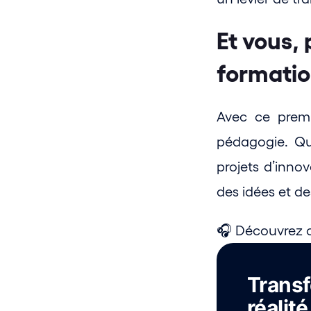
Et vous, 
formatio
Avec ce premi
pédagogie. Qu
projets d’inno
des idées et de
🎧 Découvrez c
Transf
réalité