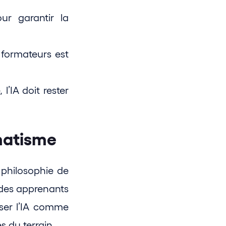
ur garantir la 
 formateurs est 
’IA doit rester 
gmatisme
philosophie de 
des apprenants 
iser l’IA comme 
s du terrain.