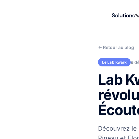
Solutions
←
Retour au blog
9 d
Le Lab Kwark
Lab K
révolu
Écout
Découvrez le 
Pineau et Flor