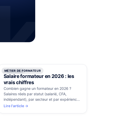
k
MÉTIER DE FORMATEUR
4 août 2026
Salaire formateur en 2026 : les
vrais chiffres
Combien gagne un formateur en 2026 ?
Salaires réels par statut (salarié, CFA,
indépendant), par secteur et par expérience,
et les leviers pour progresser.
Lire l'article →