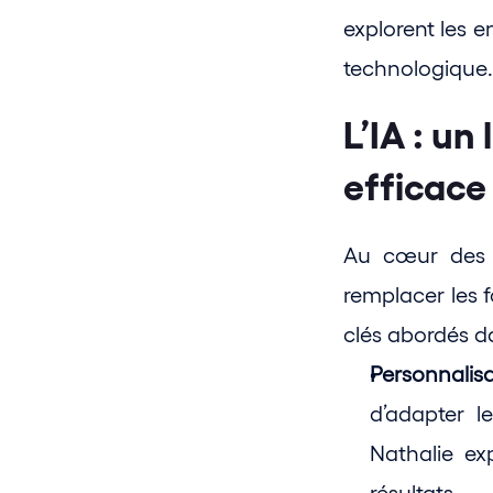
explorent les en
technologique.
L’IA : un
efficace
Au cœur des d
remplacer les 
clés abordés da
Personnalis
d’adapter l
Nathalie ex