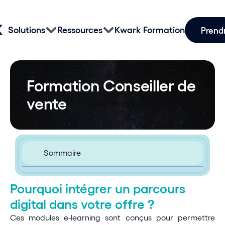
Solutions
Ressources
Kwark Formation
Prend
Formation Conseiller de 
vente
Sommaire
Pourquoi intégrer un parcours 
digital dans votre offre ?
Ces modules e-learning sont conçus pour permettre 