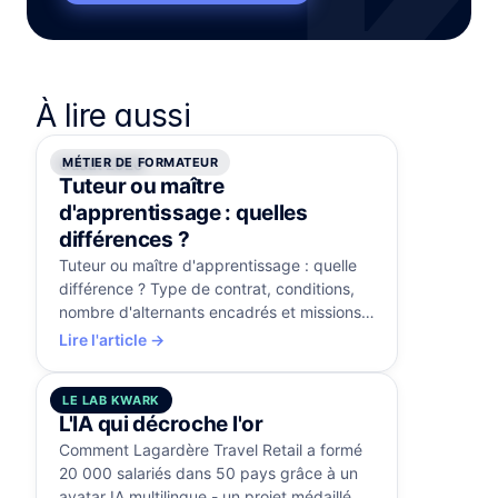
À lire aussi
MÉTIER DE FORMATEUR
6 août 2026
Tuteur ou maître
d'apprentissage : quelles
différences ?
Tuteur ou maître d'apprentissage : quelle
différence ? Type de contrat, conditions,
nombre d'alternants encadrés et missions
comparés, avec la certification RS5515.
Lire l'article →
LE LAB KWARK
5 août 2026
L'IA qui décroche l'or
Comment Lagardère Travel Retail a formé
20 000 salariés dans 50 pays grâce à un
avatar IA multilingue - un projet médaillé