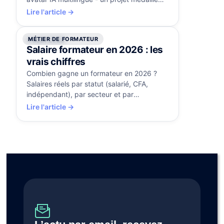
d'or aux Brandon Hall Awards.
Lire l'article →
MÉTIER DE FORMATEUR
4 août 2026
Salaire formateur en 2026 : les
vrais chiffres
Combien gagne un formateur en 2026 ?
Salaires réels par statut (salarié, CFA,
indépendant), par secteur et par
expérience, et les leviers pour progresser.
Lire l'article →